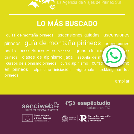
LO MÁS BUSCADO
ascensiones
ascensiones guiadas
guías de montaña pirineos
guía de montaña pirineos
pirineos
ascensiones
guías de montaña
aneto
rutas de tres miles pirineos
guías
clases de alpinismo jaca
pirineos
escuela de montaña pirineos
curso de alpinismo
cursos de alpinismo pirineos
curso alpinismo
en pirineos
alpinismo iniciación
vignemale
trekking en los
pirineos
ampliar