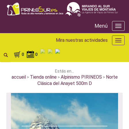
Menú
Menú
Mira nuestras actividades
Mira
nuest
activ
0
0
Estás en...
accueil
Tienda online
Alpinismo PIRINEOS
Norte
>
>
>
Clásica del Anayet 500m D