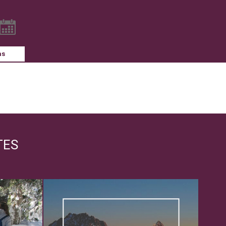
as
TES