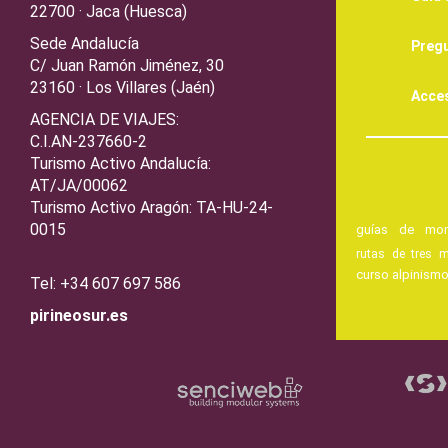
22700 · Jaca (Huesca)
Sede Andalucía
Pregu
C/ Juan Ramón Jiménez, 30
23160 · Los Villares (Jaén)
Acces
AGENCIA DE VIAJES:
C.I.AN-237660-2
Turismo Activo Andalucía:
AT/JA/00062
Turismo Activo Aragón: TA-HU-24-
0015
guías de mon
rutas de tres m
curso alpinism
Tel: +34 607 697 586
pirineosur.es