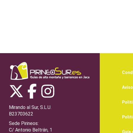
Condi
Aviso
Polit
Mirando al Sur, S.L.U.
B23703622
Polit
Sede Pirineos:
C/ Antonio Beltrán, 1
Guía