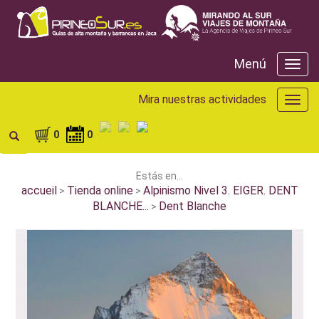
Menú
Menú
Mira nuestras actividades
Mira
nuest
activ
0
0
Estás en...
accueil
Tienda online
Alpinismo Nivel 3. EIGER. DENT
>
>
BLANCHE...
Dent Blanche
>