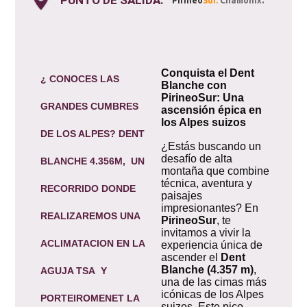
PUNTO DE SALIDA:
.
Pirineo
Sur.
Chamonix
Conquista el Dent
¿ CONOCES LAS
Blanche con
PirineoSur: Una
GRANDES CUMBRES
ascensión épica en
los Alpes suizos
DE LOS ALPES? DENT
¿Estás buscando un
desafío de alta
BLANCHE 4.356M, UN
montaña que combine
técnica, aventura y
RECORRIDO DONDE
paisajes
impresionantes? En
REALIZAREMOS UNA
PirineoSur
, te
invitamos a vivir la
ACLIMATACION EN LA
experiencia única de
ascender el
Dent
Blanche (4.357 m)
,
AGUJA TSA Y
una de las cimas más
icónicas de los Alpes
PORTEIROMENET LA
suizos. Este pico,