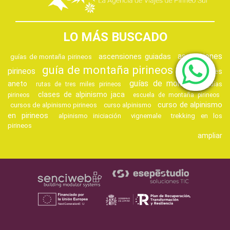
LO MÁS BUSCADO
ascensiones
ascensiones guiadas
guías de montaña pirineos
guía de montaña pirineos
pirineos
ascensiones
guías de montaña
aneto
rutas de tres miles pirineos
guías
clases de alpinismo jaca
pirineos
escuela de montaña pirineos
curso de alpinismo
cursos de alpinismo pirineos
curso alpinismo
en pirineos
alpinismo iniciación
vignemale
trekking en los
pirineos
ampliar