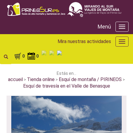
Menú
Menú
Mira nuestras actividades
Mira
nuest
activ
0
0
Estás en...
accueil
Tienda online
Esquí de montaña / PIRINEOS
>
>
>
Esquí de travesía en el Valle de Benasque