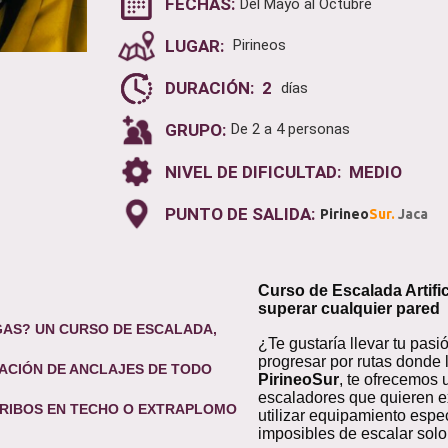
FECHAS:
Del Mayo al Octubre
LUGAR:
Pirineos
DURACIÓN: 2
días
GRUPO:
De 2 a 4 personas
NIVEL DE DIFICULTAD: MEDIO
PUNTO DE SALIDA:
Pirineo
Sur.
Jaca
Curso de Escalada Artifi
superar cualquier pared
GAS? UN CURSO DE ESCALADA,
¿Te gustaría llevar tu pasi
progresar por rutas donde 
ACIÓN DE ANCLAJES DE TODO
PirineoSur
, te ofrecemos
escaladores que quieren e
TRIBOS EN TECHO O EXTRAPLOMO
utilizar equipamiento espec
imposibles de escalar sol