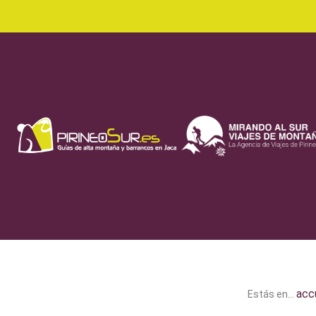
acc
Estás en...