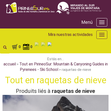
Menú
Menú
Mira nuestras actividades
Mira
nuest
activ
0
0
Estás en...
accueil
Tout en PirineoSur: Mountain & Canyoning Guides in
>
Pyrenees - Ski School
> raquetas-de-nieve
Tout en raquetas de nieve
Produits liés à
raquetas de nieve