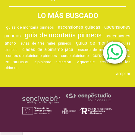
LO MÁS BUSCADO
ascensiones
ascensiones guiadas
guías de montaña pirineos
guía de montaña pirineos
pirineos
ascensiones
guías de montaña
aneto
rutas de tres miles pirineos
guías
clases de alpinismo jaca
pirineos
escuela de montaña pirineos
curso de alpinismo
cursos de alpinismo pirineos
curso alpinismo
en pirineos
alpinismo iniciación
vignemale
trekking en los
pirineos
ampliar