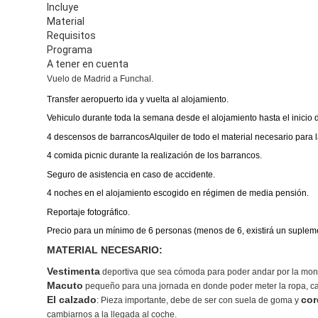
Incluye
Material
Requisitos
Programa
A tener en cuenta
Vuelo de Madrid a Funchal.
Transfer aeropuerto ida y vuelta al alojamiento.
Vehiculo durante toda la semana desde el alojamiento hasta el inicio de
4 descensos de barrancosAlquiler de todo el material necesario para la
4 comida picnic durante la realización de los barrancos.
Seguro de asistencia en caso de accidente.
4 noches en el alojamiento escogido en régimen de media pensión.
Reportaje fotográfico.
Precio para un mínimo de 6 personas (menos de 6, existirá un suple
MATERIAL NECESARIO:
Vestimenta
deportiva que sea cómoda para poder andar por la monta
Macuto
pequeño para una jornada en donde poder meter la ropa, ca
El calzado
cor
: Pieza importante, debe de ser con suela de goma y
cambiarnos a la llegada al coche.