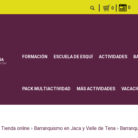
|
|
0
0
FORMACIÓN
ESCUELA DE ESQUÍ
ACTIVIDADES
B
PACK MULTIACTIVIDAD
MÁS ACTIVIDADES
VACACI
Tienda online
Barranquismo en Jaca y Valle de Tena
Barranq
>
>
>