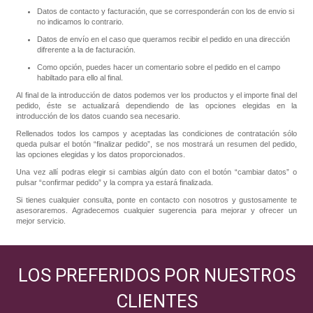
Datos de contacto y facturación, que se corresponderán con los de envio si
no indicamos lo contrario.
Datos de envío en el caso que queramos recibir el pedido en una dirección
difrerente a la de facturación.
Como opción, puedes hacer un comentario sobre el pedido en el campo
habiltado para ello al final.
Al final de la introducción de datos podemos ver los productos y el importe final del
pedido, éste se actualizará dependiendo de las opciones elegidas en la
introducción de los datos cuando sea necesario.
Rellenados todos los campos y aceptadas las condiciones de contratación sólo
queda pulsar el botón “finalizar pedido”, se nos mostrará un resumen del pedido,
las opciones elegidas y los datos proporcionados.
Una vez allí podras elegir si cambias algún dato con el botón “cambiar datos” o
pulsar “confirmar pedido” y la compra ya estará finalizada.
Si tienes cualquier consulta, ponte en contacto con nosotros y gustosamente te
asesoraremos. Agradecemos cualquier sugerencia para mejorar y ofrecer un
mejor servicio.
LOS PREFERIDOS POR NUESTROS
CLIENTES