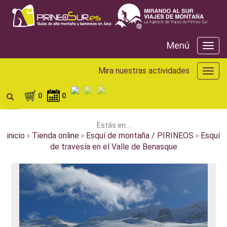
Menú
Menú
Mira nuestras actividades
Mira
nuest
activ
0
0
Estás en...
inicio
Tienda online
Esquí de montaña / PIRINEOS
Esquí
>
>
>
de travesía en el Valle de Benasque