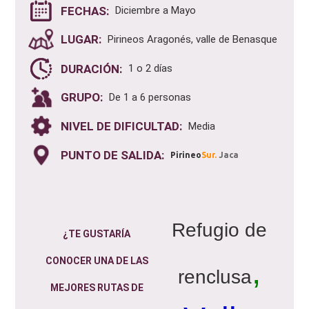
FECHAS:
Diciembre a Mayo
LUGAR:
Pirineos Aragonés, valle de Benasque
DURACIÓN:
1 o 2 días
GRUPO:
De 1 a 6 personas
NIVEL DE DIFICULTAD:
Media
PUNTO DE SALIDA:
Pirineo
Sur
.
Jaca
Refugio de
¿TE GUSTARÍA
,
CONOCER UNA DE LAS
renclusa
MEJORES RUTAS DE