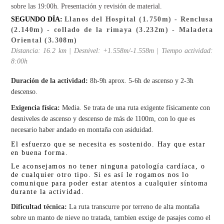
sobre las 19:00h. Presentación y revisión de material.
SEGUNDO DÍA:
Llanos del Hospital (1.750m) - Renclusa
(2.140m) - collado de la rimaya (3.232m) - Maladeta
Oriental (3.308m)
Distancia: 16.2 km | Desnivel: +1.558m/-1.558m | Tiempo actividad:
8:00h
Duración de la actividad:
8h-9h aprox. 5-6h de ascenso y 2-3h
descenso.
Exigencia física:
Media.
Se trata de una ruta exigente físicamente con
desniveles de ascenso y descenso de más de 1100m, con lo que es
necesario haber andado en montaña con asiduidad.
El esfuerzo que se necesita es sostenido. Hay que estar
en buena forma.
Le aconsejamos no tener ninguna patología cardíaca, o
de cualquier otro tipo. Si es así le rogamos nos lo
comunique para poder estar atentos a cualquier síntoma
durante la actividad.
Dificultad técnica:
La ruta transcurre por terreno de alta montaña
sobre un manto de nieve no tratada, tambien esxige de pasajes como el