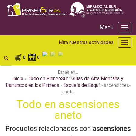
Menú
Menú
Mira nuestras actividades
Mira
nuest
activ
0
0
Estás en...
inicio
Todo en PirineoSur : Guías de Alta Montaña y
>
Barrancos en los Pirineos - Escuela de Esquí
> ascensiones-
aneto
Todo en ascensiones
aneto
Productos relacionados con
ascensiones