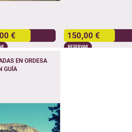
00 €
150,00 €
AR
RESERVAR
ADAS EN ORDESA
N GUÍA