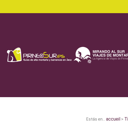
accueil
T
Estás en...
>