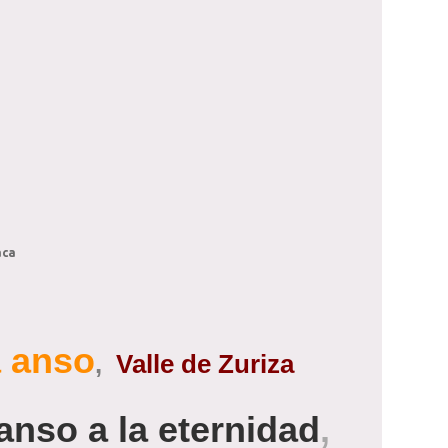
aca
a anso
,
Valle de Zuriza
anso a la eternidad
,