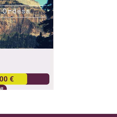
00 €
AR