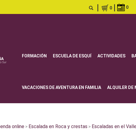
|
|
0
0
FORMACIÓN
ESCUELA DE ESQUÍ
ACTIVIDADES
B
VACACIONES DE AVENTURA EN FAMILIA
ALQUILER DE
ienda online
Escalada en Roca y crestas
Escaladas en el Vall
>
>