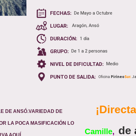
FECHAS:
De Mayo a Octubre
LUGAR:
Aragón, Ansó
DURACIÓN:
1 día
GRUPO:
De 1 a 2 personas
NIVEL DE DIFICULTAD:
Medio
PUNTO DE SALIDA:
Oficina
Pirineo
Sur.
J
¡Direct
E DE ANSÓ.VARIEDAD DE
OR LA POCA MASIFICACIÓN LO
de 
Camille
,
RVA AQUÍ