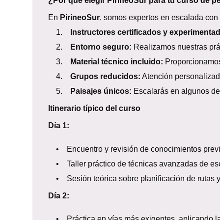
¿Por qué elegir PirineoSur para tu curso de 
En
PirineoSur
, somos expertos en escalada con 
1.
Instructores certificados y experimenta
2.
Entorno seguro:
Realizamos nuestras prác
3.
Material técnico incluido:
Proporcionamos 
4.
Grupos reducidos:
Atención personalizad
5.
Paisajes únicos:
Escalarás en algunos de 
Itinerario típico del curso
Día 1:
• Encuentro y revisión de conocimientos previ
• Taller práctico de técnicas avanzadas de esc
• Sesión teórica sobre planificación de rutas 
Día 2:
• Práctica en vías más exigentes, aplicando la