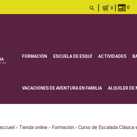
|
|
0
0
FORMACIÓN
ESCUELA DE ESQUÍ
ACTIVIDADES
B
VACACIONES DE AVENTURA EN FAMILIA
ALQUILER DE
accueil
Tienda online
Formación
Curso de Escalada Clásica 
>
>
>