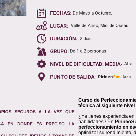
FECHAS:
De Mayo a Octubre.
LUGAR:
Valle de Anso, Midi de Ossau.
DURACIÓN:
2 días
GRUPO:
De 1 a 2 personas
NIVEL DE DIFICULTAD: MEDIA-
Alta
PUNTO DE SALIDA:
.
Pirineo
Sur.
Jaca
Curso de Perfeccionamie
técnica al siguiente nivel
OPIOS SEGUROS A LA VEZ QUE
¿Ya tienes experiencia en 
habilidades? En
PirineoS
CA EN DONDE ES PRECISO LA
perfeccionamiento en es
optimizar su rendimiento,
SU SOLIDEZ. IREMOS A ZONAS DE