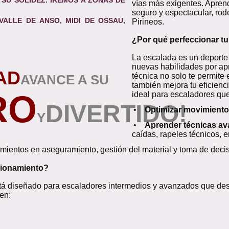
vías más exigentes. Apren
seguro y espectacular, rod
VALLE DE ANSO, MIDI DE OSSAU,
Pirineos.
¿Por qué perfeccionar tu
La escalada es un deporte
nuevas habilidades por apr
AD
técnica no solo te permite
AVANCE
A SU
también mejora tu eficienci
RO
ideal para escaladores qu
DIVERTIDO
!
•
Optimizar movimiento
Y
•
Aprender técnicas a
caídas, rapeles técnicos, e
mientos en aseguramiento, gestión del material y toma de decis
cionamiento?
á diseñado para escaladores intermedios y avanzados que desea
en: