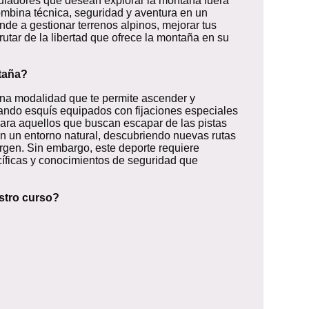
quiadores que desean explorar la montaña fuera
combina técnica, seguridad y aventura en un
nde a gestionar terrenos alpinos, mejorar tus
rutar de la libertad que ofrece la montaña en su
taña?
na modalidad que te permite ascender y
ando esquís equipados con fijaciones especiales
 para aquellos que buscan escapar de las pistas
n un entorno natural, descubriendo nuevas rutas
virgen. Sin embargo, este deporte requiere
cíficas y conocimientos de seguridad que
stro curso?