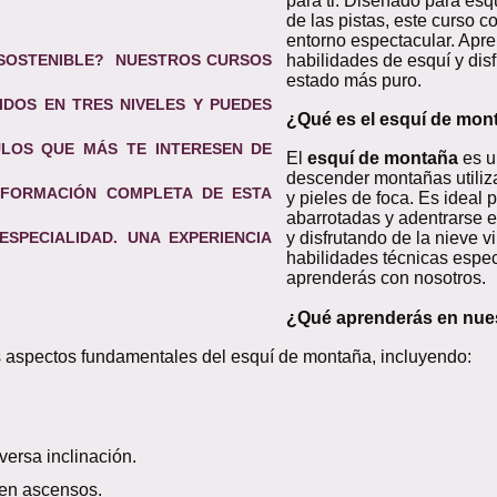
para ti. Diseñado para es
de las pistas, este curso 
entorno espectacular. Apre
0 SOSTENIBLE? NUESTROS
CURSOS
habilidades de esquí y disf
estado más puro.
DIDOS EN TRES NIVELES Y PUEDES
¿Qué es el esquí de mon
LOS QUE MÁS TE INTERESEN DE
El
esquí de montaña
es u
descender montañas utiliz
A FORMACIÓN COMPLETA DE ESTA
y pieles de foca. Es ideal
abarrotadas y adentrarse e
PECIALIDAD. UNA EXPERIENCIA
y disfrutando de la nieve 
habilidades técnicas espe
aprenderás con nosotros.
¿Qué aprenderás en nue
os aspectos fundamentales del esquí de montaña, incluyendo:
ersa inclinación.
en ascensos.