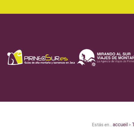
accueil
T
Estás en...
>