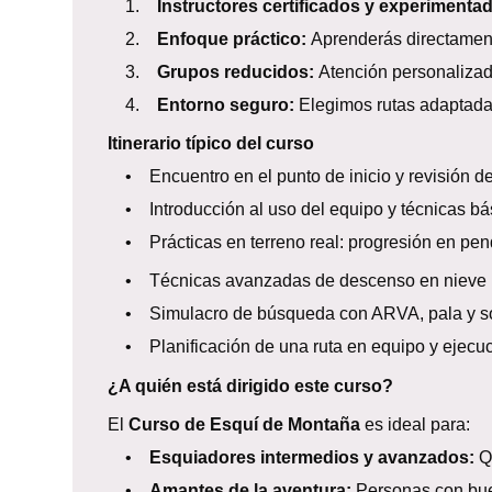
1.
Instructores certificados y experimenta
2.
Enfoque práctico:
Aprenderás directamente
3.
Grupos reducidos:
Atención personalizad
4.
Entorno seguro:
Elegimos rutas adaptadas
Itinerario típico del curso
• Encuentro en el punto de inicio y revisión del
• Introducción al uso del equipo y técnicas bá
• Prácticas en terreno real: progresión en pendi
• Técnicas avanzadas de descenso en nieve n
• Simulacro de búsqueda con ARVA, pala y s
• Planificación de una ruta en equipo y ejecuc
¿A quién está dirigido este curso?
El
Curso de Esquí de Montaña
es ideal para:
•
Esquiadores intermedios y avanzados:
Qu
•
Amantes de la aventura:
Personas con buen