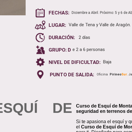
FECHAS:
Diciembre a Abril. Próximo: 5 y 6 de Ab
LUGAR:
Valle de Tena y Valle de Aragón.
DURACIÓN:
2 días
GRUPO: D
e 2 a 6 personas
NIVEL DE DIFICULTAD:
Baja
PUNTO DE SALIDA:
Oficina
Pirineo
Sur.
J
ESQUÍ DE
Curso de Esquí de Monta
seguridad en terrenos d
Si te apasiona el esquí y qu
el
Curso de Esquí de Mo