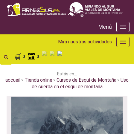
Menú
Menú
Mira nuestras actividades
Mira
nuest
activ
0
0
Estás en...
accueil
Tienda online
Cursos de Esquí de Montaña
Uso
>
>
>
de cuerda en el esquí de montaña