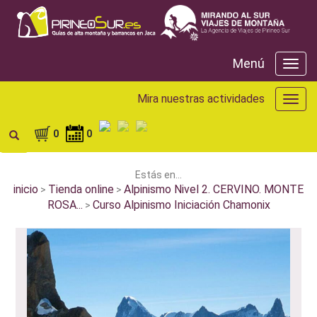
Menú
Menú
Mira nuestras actividades
Mira
nuest
activ
0
0
Estás en...
inicio
Tienda online
Alpinismo Nivel 2. CERVINO. MONTE
>
>
ROSA...
Curso Alpinismo Iniciación Chamonix
>