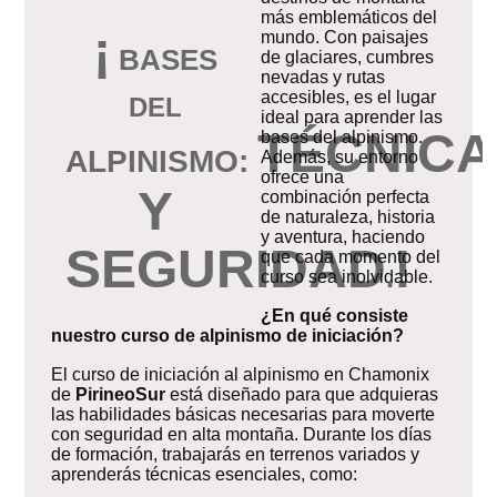
más emblemáticos del
¡
mundo. Con paisajes
B
ASES
de glaciares, cumbres
nevadas y rutas
accesibles, es el lugar
DEL
ideal para aprender las
TÉCNICA
bases del alpinismo.
ALPINISMO:
Además, su entorno
ofrece una
Y
combinación perfecta
de naturaleza, historia
y aventura, haciendo
SEGURIDAD
!
que cada momento del
.
curso sea inolvidable.
¿En qué consiste
nuestro curso de alpinismo de iniciación?
El curso de iniciación al alpinismo en Chamonix
de
PirineoSur
está diseñado para que adquieras
las habilidades básicas necesarias para moverte
con seguridad en alta montaña. Durante los días
de formación, trabajarás en terrenos variados y
aprenderás técnicas esenciales, como: