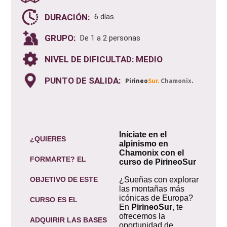
DURACIÓN:
6 días
GRUPO:
De 1 a 2 personas
NIVEL DE DIFICULTAD: MEDIO
PUNTO DE SALIDA:
.
Pirineo
Sur.
Chamonix
Iníciate en el
¿QUIERES
alpinismo en
Chamonix con el
FORMARTE? EL
curso de PirineoSur
OBJETIVO DE ESTE
¿Sueñas con explorar
las montañas más
icónicas de Europa?
CURSO ES EL
En
PirineoSur
, te
ofrecemos la
ADQUIRIR LAS BASES
oportunidad de