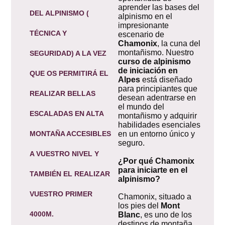
aprender las bases del
DEL ALPINISMO (
alpinismo en el
impresionante
TÉCNICA Y
escenario de
Chamonix
, la cuna del
montañismo. Nuestro
SEGURIDAD) A LA VEZ
curso de alpinismo
de iniciación en
QUE OS PERMITIRÁ EL
Alpes
está diseñado
para principiantes que
REALIZAR BELLAS
desean adentrarse en
el mundo del
ESCALADAS EN ALTA
montañismo y adquirir
habilidades esenciales
MONTAÑA ACCESIBLES
en un entorno único y
seguro.
A VUESTRO NIVEL Y
¿Por qué Chamonix
para iniciarte en el
TAMBIÉN EL REALIZAR
alpinismo?
VUESTRO PRIMER
Chamonix, situado a
los pies del
Mont
4000M.
Blanc
, es uno de los
destinos de montaña