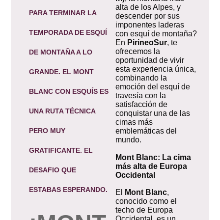
alta de los Alpes, y
PARA TERMINAR LA
descender por sus
imponentes laderas
TEMPORADA DE
ESQUÍ
con esquí de montaña?
En
PirineoSur
, te
ofrecemos la
DE MONTAÑA
A LO
oportunidad de vivir
esta experiencia única,
GRANDE. EL
MONT
combinando la
emoción del esquí de
BLANC
CON ESQUÍS ES
travesía con la
satisfacción de
UNA RUTA TÉCNICA
conquistar una de las
cimas más
PERO MUY
emblemáticas del
mundo.
GRATIFICANTE. EL
Mont Blanc: La cima
más alta de Europa
DESAFIO QUE
Occidental
ESTABAS ESPERANDO.
El
Mont Blanc
,
conocido como el
techo de Europa
Occidental, es un