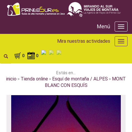
Menú
Menú
Mira nuestras actividades
Mira
nuest
activ
0
0
Estás en...
inicio
Tienda online
Esquí de montaña / ALPES
MONT
>
>
>
BLANC CON ESQUÍS