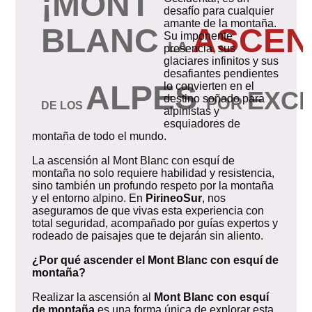
¡MONT
desafío para cualquier
amante de la montaña.
BLANC
ASCEN
Su imponente
LA
presencia, sus
glaciares infinitos y sus
desafiantes pendientes
ALPES
lo convierten en el
EXCE
destino soñado para
POR
DE
L
OS
alpinistas y
esquiadores de
montaña de todo el mundo.
La ascensión al Mont Blanc con esquí de
montaña no solo requiere habilidad y resistencia,
sino también un profundo respeto por la montaña
y el entorno alpino. En
PirineoSur
, nos
aseguramos de que vivas esta experiencia con
total seguridad, acompañado por guías expertos y
rodeado de paisajes que te dejarán sin aliento.
¿Por qué ascender el Mont Blanc con esquí de
montaña?
Realizar la ascensión al
Mont Blanc con esquí
de montaña
es una forma única de explorar esta