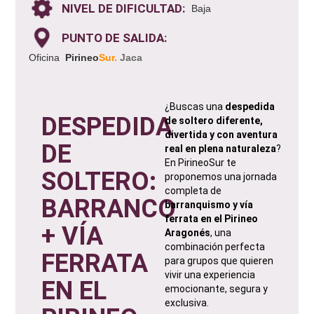
NIVEL DE DIFICULTAD:
Baja
PUNTO DE SALIDA:
Oficina
Pirineo
Sur
.
Jaca
¿Buscas una
despedida
DESPEDIDA
de soltero diferente,
divertida y con aventura
DE
real en plena naturaleza
?
En PirineoSur te
SOLTERO:
proponemos una jornada
completa de
BARRANCO
barranquismo y vía
ferrata en el Pirineo
+ VÍA
Aragonés
, una
combinación perfecta
FERRATA
para grupos que quieren
vivir una experiencia
EN EL
emocionante, segura y
exclusiva.