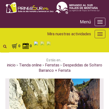
Menú
Menú
Mira nuestras actividades
Mira
nuest
activ
0
0
Estás en...
inicio
Tienda online
Ferratas
Despedidas de Soltero
>
>
>
Barranco + Ferrata