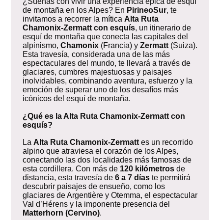
¿Sueñas con vivir una experiencia épica de esquí
de montaña en los Alpes? En
PirineoSur
, te
invitamos a recorrer la mítica
Alta Ruta
Chamonix-Zermatt con esquís
, un itinerario de
esquí de montaña que conecta las capitales del
alpinismo,
Chamonix
(Francia) y
Zermatt
(Suiza).
Esta travesía, considerada una de las más
espectaculares del mundo, te llevará a través de
glaciares, cumbres majestuosas y paisajes
inolvidables, combinando aventura, esfuerzo y la
emoción de superar uno de los desafíos más
icónicos del esquí de montaña.
¿Qué es la Alta Ruta Chamonix-Zermatt con
esquís?
La
Alta Ruta Chamonix-Zermatt
es un recorrido
alpino que atraviesa el corazón de los Alpes,
conectando las dos localidades más famosas de
esta cordillera. Con más de
120 kilómetros
de
distancia, esta travesía de
6 a 7 días
te permitirá
descubrir paisajes de ensueño, como los
glaciares de Argentière y Otemma, el espectacular
Val d’Hérens y la imponente presencia del
Matterhorn (Cervino)
.