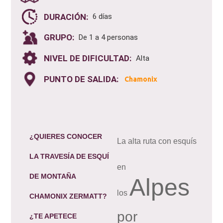
DURACIÓN:
6 días
GRUPO:
De 1 a 4 personas
NIVEL DE DIFICULTAD:
Alta
PUNTO DE SALIDA:
Chamonix
¿QUIERES CONOCER
La alta ruta con esquís
LA TRAVESÍA DE
ESQUÍ
en
DE MONTAÑA
Alpes
los
CHAMONIX ZERMATT
?
por
¿TE APETECE