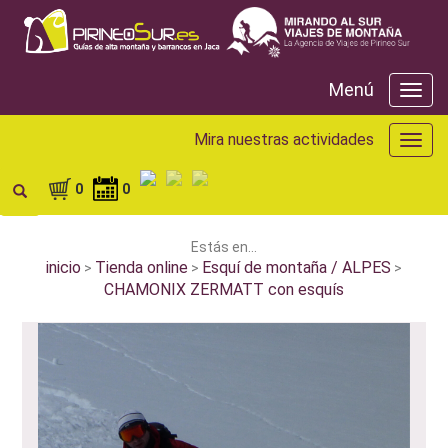
Menú
Menú
Mira nuestras actividades
Mira
nuest
activ
0
0
Estás en...
inicio
Tienda online
Esquí de montaña / ALPES
>
>
>
CHAMONIX ZERMATT con esquís