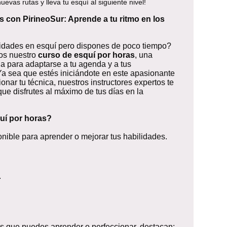
uevas rutas y lleva tu esquí al siguiente nivel!
 con PirineoSur: Aprende a tu ritmo en los
lidades en esquí pero dispones de poco tiempo?
mos nuestro
curso de esquí por horas
, una
a para adaptarse a tu agenda y a tus
Ya sea que estés iniciándote en este apasionante
nar tu técnica, nuestros instructores expertos te
ue disfrutes al máximo de tus días en la
uí por horas?
ible para aprender o mejorar tus habilidades.
.
des que puedes aprender o perfeccionar, destacan: