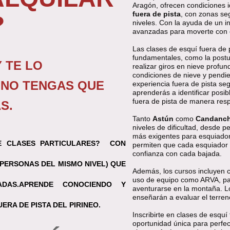
Aragón, ofrecen condiciones i
fuera de pista
, con zonas se
?
niveles. Con la ayuda de un i
avanzadas para moverte con c
Las clases de esquí fuera de
fundamentales, como la postur
 TE LO
realizar giros en nieve profu
condiciones de nieve y pendien
 NO TENGAS QUE
experiencia fuera de pista se
aprenderás a identificar posi
fuera de pista de manera res
S.
Tanto
Astún
como
Candanc
niveles de dificultad, desde 
más exigentes para esquiado
E CLASES PARTICULARES?
C
ON
permiten que cada esquiador 
confianza con cada bajada.
 PERSONAS DEL MISMO NIVEL)
QUE
Además, los cursos incluyen 
uso de equipo como ARVA, pa
DAS.
APRENDE CONOCIENDO Y
aventurarse en la montaña. Lo
enseñarán a evaluar el terren
RA DE PISTA DEL PIRINEO.
Inscribirte en clases de esqu
oportunidad única para perfecc