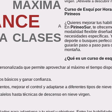
MÁXIMA
virgen. ¡Atrévete a descubrir n
Curso de Esquí por Horas
ANCE
Pirineos
¿Quieres mejorar tus habi
A
En
PirineoSur
, te ofrece
modalidad flexible diseñad
TA CLASES
necesidades específicas. 
deporte o busques perfeccio
guiarán paso a paso para q
montaña.
¿Qué es un curso de esq
rsonalizada que permite aprovechar al máximo el tiempo dispon
s básicos y ganar confianza.
tos, mejorar el control y adaptarse a diferentes tipos de nieve
alelos hasta técnicas de descenso en nieve virgen.
ados para adaptarse a tu nivel y objetivos. Entre las habilida