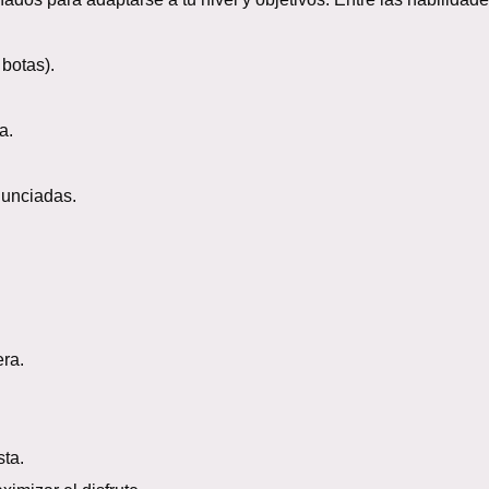
botas).
a.
nunciadas.
ra.
ta.