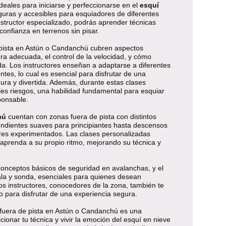
deales para iniciarse y perfeccionarse en el
esquí
guras y accesibles para esquiadores de diferentes
nstructor especializado, podrás aprender técnicas
onfianza en terrenos sin pisar.
 pista en Astún o Candanchú cubren aspectos
a adecuada, el control de la velocidad, y cómo
nda. Los instructores enseñan a adaptarse a diferentes
tes, lo cual es esencial para disfrutar de una
gura y divertida. Además, durante estas clases
bles riesgos, una habilidad fundamental para esquiar
ponsable.
hú
cuentan con zonas fuera de pista con distintos
pendientes suaves para principiantes hasta descensos
res experimentados. Las clases personalizadas
aprenda a su propio ritmo, mejorando su técnica y
conceptos básicos de seguridad en avalanchas, y el
la y sonda, esenciales para quienes desean
s instructores, conocedores de la zona, también te
o para disfrutar de una experiencia segura.
í fuera de pista en Astún o Candanchú es una
ionar tu técnica y vivir la emoción del esquí en nieve