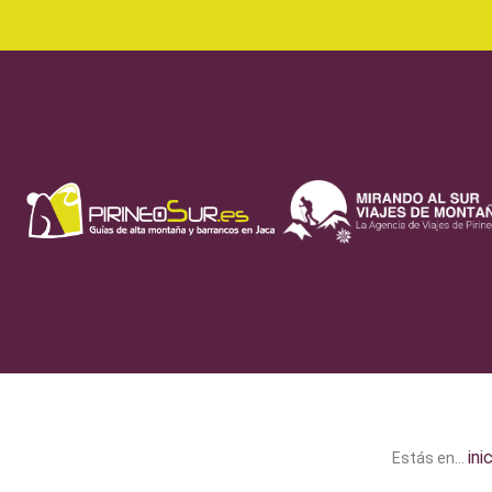
ini
Estás en...