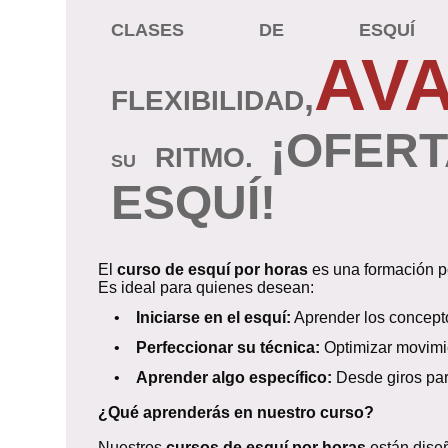
CLASES DE ESQUÍ
AV
,
FLEXIBILIDAD
¡OFER
RITMO.
SU
ESQUÍ!
El
curso de esquí por horas
es una formación pe
Es ideal para quienes desean:
•
Iniciarse en el esquí:
Aprender los concepto
•
Perfeccionar su técnica:
Optimizar movimien
•
Aprender algo específico:
Desde giros par
¿Qué aprenderás en nuestro curso?
Nuestros
cursos de esquí por horas
están diseñ