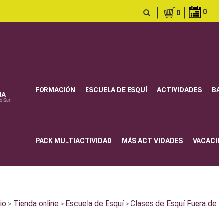
|
|
0
0
FORMACIÓN
ESCUELA DE ESQUÍ
ACTIVIDADES
B
PACK MULTIACTIVIDAD
MÁS ACTIVIDADES
VACACI
cio
Tienda online
Escuela de Esquí
Clases de Esquí Fuera de 
>
>
>