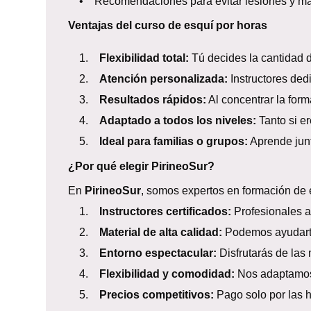
• Recomendaciones para evitar lesiones y maxi
Ventajas del curso de esquí por horas
1.
Flexibilidad total:
Tú decides la cantidad d
2.
Atención personalizada:
Instructores ded
3.
Resultados rápidos:
Al concentrar la for
4.
Adaptado a todos los niveles:
Tanto si er
5.
Ideal para familias o grupos:
Aprende junt
¿Por qué elegir PirineoSur?
En
PirineoSur
, somos expertos en formación de 
1.
Instructores certificados:
Profesionales a
2.
Material de alta calidad:
Podemos ayudarte 
3.
Entorno espectacular:
Disfrutarás de las 
4.
Flexibilidad y comodidad:
Nos adaptamos a
5.
Precios competitivos:
Pago solo por las h