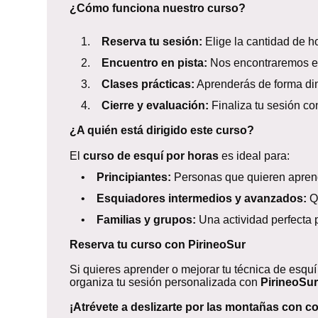
¿Cómo funciona nuestro curso?
1.
Reserva tu sesión:
Elige la cantidad de ho
2.
Encuentro en pista:
Nos encontraremos en 
3.
Clases prácticas:
Aprenderás de forma diná
4.
Cierre y evaluación:
Finaliza tu sesión c
¿A quién está dirigido este curso?
El
curso de esquí por horas
es ideal para:
•
Principiantes:
Personas que quieren aprende
•
Esquiadores intermedios y avanzados:
Qu
•
Familias y grupos:
Una actividad perfecta p
Reserva tu curso con PirineoSur
Si quieres aprender o mejorar tu técnica de esquí
organiza tu sesión personalizada con
PirineoSur
¡Atrévete a deslizarte por las montañas con c