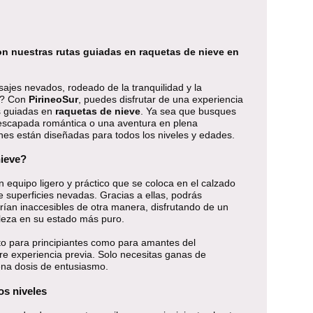
on nuestras rutas guiadas en raquetas de nieve en
ajes nevados, rodeado de la tranquilidad y la
os? Con
PirineoSur
, puedes disfrutar de una experiencia
as guiadas en
raquetas de nieve
. Ya sea que busques
a escapada romántica o una aventura en plena
nes están diseñadas para todos los niveles y edades.
nieve?
 equipo ligero y práctico que se coloca en el calzado
re superficies nevadas. Gracias a ellas, podrás
rían inaccesibles de otra manera, disfrutando de un
aleza en su estado más puro.
nto para principiantes como para amantes del
re experiencia previa. Solo necesitas ganas de
uena dosis de entusiasmo.
os niveles