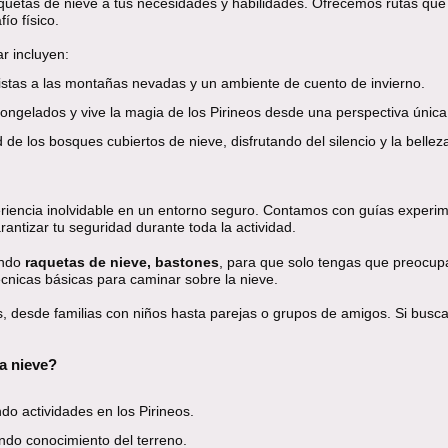
uetas de nieve a tus necesidades y habilidades. Ofrecemos rutas que 
ío físico.
r incluyen:
istas a las montañas nevadas y un ambiente de cuento de invierno.
ongelados y vive la magia de los Pirineos desde una perspectiva única
de los bosques cubiertos de nieve, disfrutando del silencio y la belleza
xperiencia inolvidable en un entorno seguro. Contamos con guías expe
antizar tu seguridad durante toda la actividad.
endo
raquetas de nieve, bastones
, para que solo tengas que preocupar
écnicas básicas para caminar sobre la nieve.
s, desde familias con niños hasta parejas o grupos de amigos. Si bus
la nieve?
o actividades en los Pirineos.
ndo conocimiento del terreno.