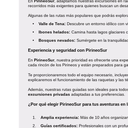
En
PirineoSur
, adaptamos nuestras excursiones en raq
recorridos más exigentes para quienes buscan un desaf
Algunas de las rutas más populares que podrás explora
•
Valle de Tena:
Descubre un entorno idílico con v
•
Ibones helados:
Camina hasta lagos glaciares c
•
Bosques nevados:
Sumérgete en la tranquilidad 
Experiencia y seguridad con PirineoSur
En
PirineoSur
, nuestra prioridad es ofrecerte una e
cada rincón de los Pirineos y están preparados para gar
Te proporcionaremos todo el equipo necesario, incluy
explicaremos el funcionamiento de las raquetas y las t
Además, nuestras rutas guiadas son ideales para todo
excursiones privadas
adaptadas a tus preferencias.
¿Por qué elegir PirineoSur para tus aventuras en 
1.
Amplia experiencia:
Más de 10 años organizand
2.
Guías certificados:
Profesionales con un profu