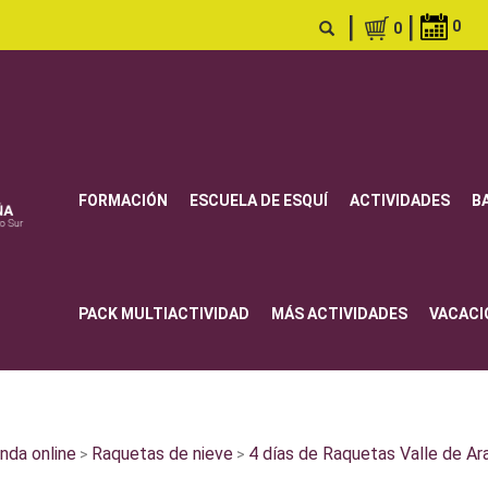
|
|
0
0
FORMACIÓN
ESCUELA DE ESQUÍ
ACTIVIDADES
B
PACK MULTIACTIVIDAD
MÁS ACTIVIDADES
VACACI
nda online
Raquetas de nieve
4 días de Raquetas Valle de Ar
>
>