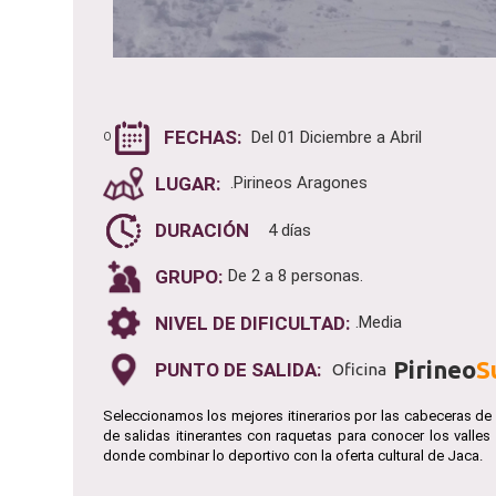
FECHAS:
Del 01 Diciembre a Abril
O
LUGAR:
.Pirineos Aragones
DURACIÓN
4 días
GRUPO:
De 2 a 8 personas.
NIVEL DE DIFICULTAD:
.Media
Pirineo
S
PUNTO DE SALIDA:
Oficina
Seleccionamos los mejores itinerarios por las cabeceras de 
de salidas itinerantes con raquetas para conocer los valles
donde combinar lo deportivo con la oferta cultural de Jaca.