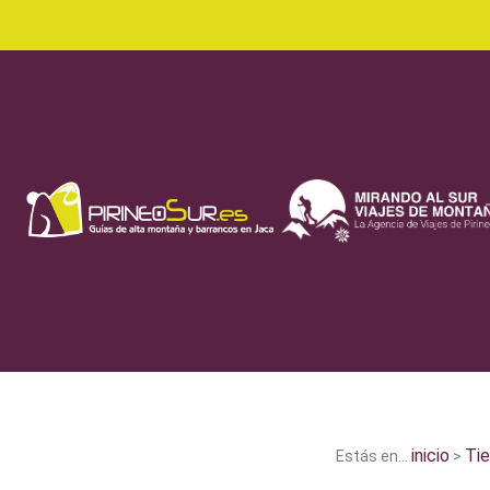
inicio
Tie
Estás en...
>