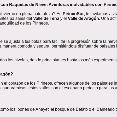
n con Raquetas de Nieve: Aventuras inolvidables con Pirine
 invierno en plena naturaleza? En
PirineoSur
, te invitamos a v
antes paisajes del
Valle de Tena
y el
Valle de Aragón
. Una acti
anquilidad de los Pirineos.
 se ajusta a tus botas para facilitar la progresión sobre la nie
 manera cómoda y segura, permitiéndote disfrutar de paisajes i
dos los niveles, desde principiantes hasta los más experimen
.
Aragón?
 en el corazón de los Pirineos, ofrecen algunos de los paisaje
panorámicas, estos valles son el escenario perfecto para tus a
mo los Ibones de Anayet, el bosque de Betato o el Balneario 