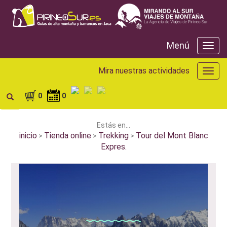
Menú
Menú
Mira nuestras actividades
Mira
nuest
activ
0
0
Estás en...
inicio
Tienda online
Trekking
Tour del Mont Blanc
>
>
>
Expres.