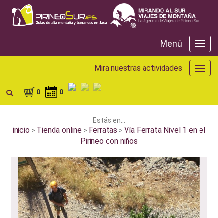
Menú
Menú
Mira nuestras actividades
Mira
nuest
activ
0
0
Estás en...
inicio
Tienda online
Ferratas
Vía Ferrata Nivel 1 en el
>
>
>
Pirineo con niños