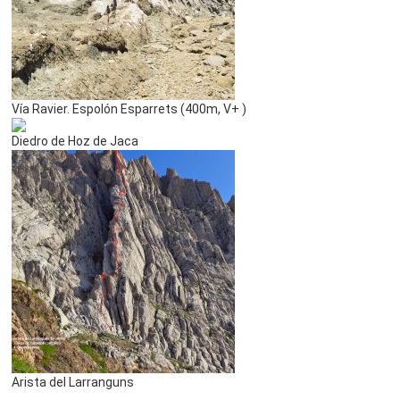
Vía Ravier. Espolón Esparrets (400m, V+ )
Diedro de Hoz de Jaca
Arista del Larranguns