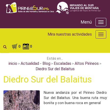
Menú
Menú
Mira nuestras actividades
Mira
nuest
activ
0
0
Estás en...
inicio
Actualidad - Blog
Escaladas
Altos Pirineos
>
>
>
>
Diedro Sur del Balaitus
Diedro Sur del Balaitus
Nueva andanza por el Pirineo Diedro
Sur del Balaitus. Una buena ruta muy
bonita y con buena roca en general