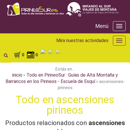
Menú
Menú
Mira nuestras actividades
Mira
nuest
activ
0
0
Estás en...
inicio
Todo en PirineoSur : Guías de Alta Montaña y
>
Barrancos en los Pirineos - Escuela de Esquí
> ascensiones-
pirineos
Todo en ascensiones
pirineos
Productos relacionados con
ascensiones