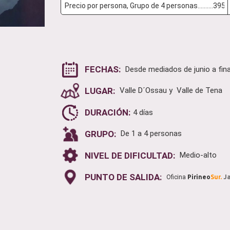
FECHAS:
Desde mediados de junio a fina
LUGAR:
Valle D´Ossau y Valle de Tena
DURACIÓN:
4 días
GRUPO:
De 1 a 4 personas
NIVEL DE DIFICULTAD:
Medio-alto
PUNTO DE SALIDA:
Oficina
Pirineo
Sur.
J