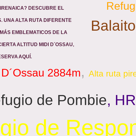
Refug
PIRENAICA? DESCUBRE EL
. UNA ALTA RUTA DIFERENTE
Balait
 MÁS EMBLEMATICOS DE LA
ERTA ALTITUD MIDI D´OSSAU,
ESERVA AQUÍ.
,
i D´Ossau 2884m
Alta ruta pi
fugio de Pombie
, HR
gio de Resp