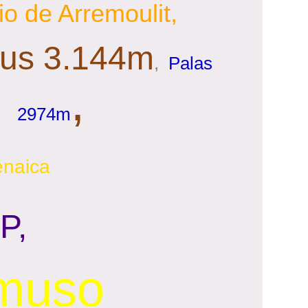
io de Arremoulit
,
ous 3.144m
,
Palas
,
2974m
renaica
P,
omuso