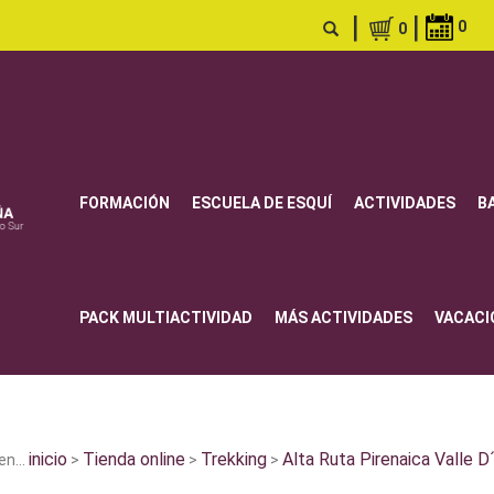
|
|
0
0
FORMACIÓN
ESCUELA DE ESQUÍ
ACTIVIDADES
B
PACK MULTIACTIVIDAD
MÁS ACTIVIDADES
VACACI
inicio
Tienda online
Trekking
Alta Ruta Pirenaica Valle 
n...
>
>
>