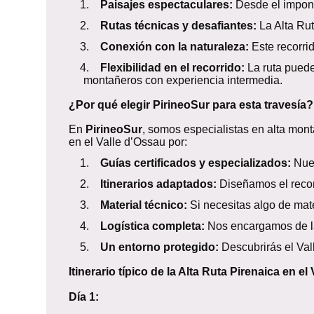
1.
Paisajes espectaculares:
Desde el impo
2.
Rutas técnicas y desafiantes:
La Alta Rut
3.
Conexión con la naturaleza:
Este recorrid
4.
Flexibilidad en el recorrido:
La ruta puede
montañeros con experiencia intermedia.
¿Por qué elegir PirineoSur para esta travesía?
En
PirineoSur
, somos especialistas en alta mon
en el Valle d’Ossau por:
1.
Guías certificados y especializados:
Nues
2.
Itinerarios adaptados:
Diseñamos el recorr
3.
Material técnico:
Si necesitas algo de mat
4.
Logística completa:
Nos encargamos de la 
5.
Un entorno protegido:
Descubrirás el Val
Itinerario típico de la Alta Ruta Pirenaica en el
Día 1: