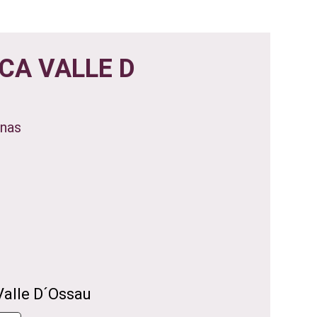
CA VALLE D
onas
Valle D´Ossau