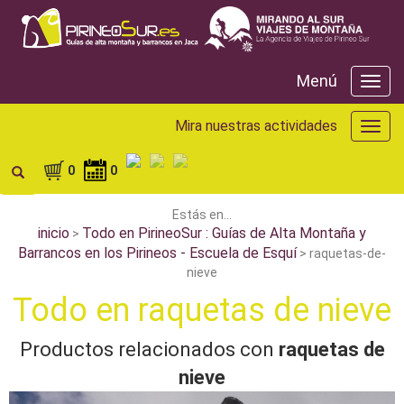
Menú
Menú
Mira nuestras actividades
Mira
nuest
activ
0
0
Estás en...
inicio
Todo en PirineoSur : Guías de Alta Montaña y
>
Barrancos en los Pirineos - Escuela de Esquí
> raquetas-de-
nieve
Todo en raquetas de nieve
Productos relacionados con
raquetas de
nieve