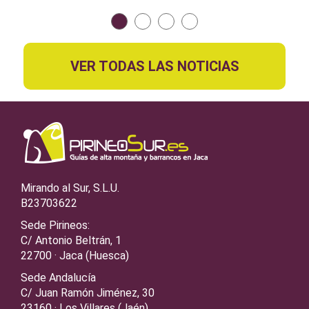
VER TODAS LAS NOTICIAS
Mirando al Sur, S.L.U.
B23703622
Sede Pirineos:
C/ Antonio Beltrán, 1
22700 · Jaca (Huesca)
Sede Andalucía
C/ Juan Ramón Jiménez, 30
23160 · Los Villares (Jaén)