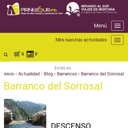
Menú
Menú
Mira nuestras actividades
Mira
nuest
activ
0
0
Estás en...
inicio
Actualidad - Blog
Barrancos
Barranco del Sorrosal
>
>
>
Barranco del Sorrosal
DESCENSO