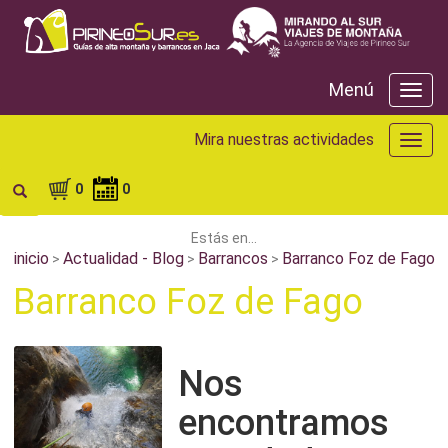
Menú
Menú
Mira nuestras actividades
Mira
nuest
activ
0
0
Estás en...
inicio
Actualidad - Blog
Barrancos
Barranco Foz de Fago
>
>
>
Barranco Foz de Fago
Nos
encontramos