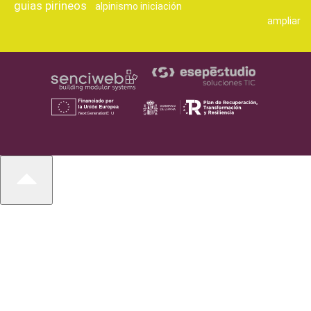
guias pirineos
alpinismo iniciación
ampliar