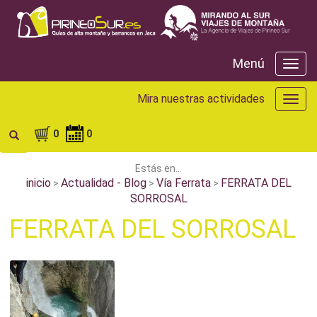
Menú
Menú
Mira nuestras actividades
Mira
nuest
activ
0
0
Estás en...
inicio
Actualidad - Blog
Vía Ferrata
FERRATA DEL
>
>
>
SORROSAL
FERRATA DEL SORROSAL